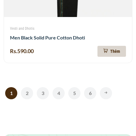
Vesti and Dhotis
Men Black Solid Pure Cotton Dhoti
Rs.590.00
Thêm
1
2
3
4
5
6