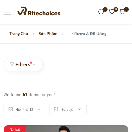
0
0
0
Trang Chủ
Sản Phẩm
Rượu & Đồ Uống
Filters
We found
61
items for you!
Hiển thị:
12
Sort by:
Nổi bật